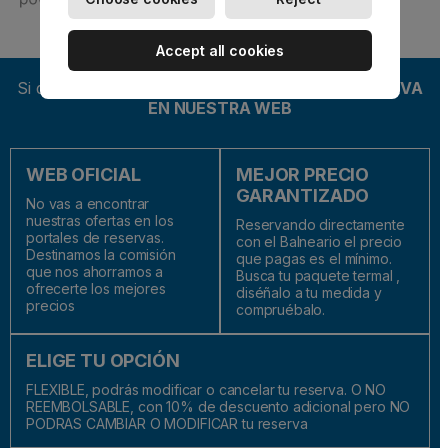
Accept all cookies
Si quieres venir al balneario de Paracuellos,
RESERVA
EN NUESTRA WEB
WEB OFICIAL
MEJOR PRECIO
GARANTIZADO
No vas a encontrar
nuestras ofertas en los
Reservando directamente
portales de reservas.
con el Balneario el precio
Destinamos la comisión
que pagas es el mínimo.
que nos ahorramos a
Busca tu paquete termal ,
ofrecerte los mejores
diséñalo a tu medida y
precios
compruébalo.
ELIGE TU OPCIÓN
FLEXIBLE, podrás modificar o cancelar tu reserva. O NO
REEMBOLSABLE, con 10% de descuento adicional pero NO
PODRAS CAMBIAR O MODIFICAR tu reserva