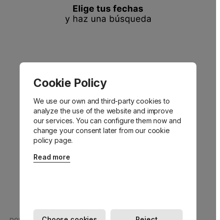
17
18
19
20
21
22
23
24
25
26
27
28
29
30
31
Cookie Policy
We use our own and third-party cookies to
analyze the use of the website and improve
our services. You can configure them now and
change your consent later from our cookie
policy page.
Read more
Choose cookies
Reject